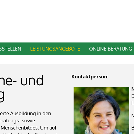
SSTELLEN
LEISTUNGSANGEBOTE
ONLINE BERATUNG
Ehe- und
Kontaktperson:
g
D
L
ierte Ausbildung in den
M
eratungs- sowie
n Menschenbildes. Um auf
B