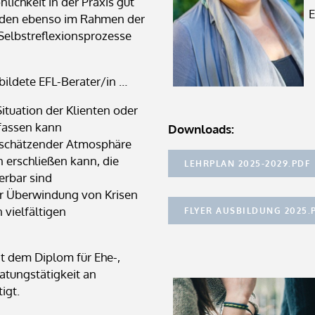
ichkeit in der Praxis gut
E
renden ebenso im Rahmen der
Selbstreflexionsprozesse
bildete EFL-Berater/in …
ituation der Klienten oder
rfassen kann
Downloads:
rtschätzender Atmosphäre
 erschließen kann, die
LEHRPLAN 2025-2029.PDF
erbar sind
ur Überwindung von Krisen
vielfältigen
FLYER AUSBILDUNG 2025.
t dem Diplom für Ehe-,
atungstätigkeit an
igt.