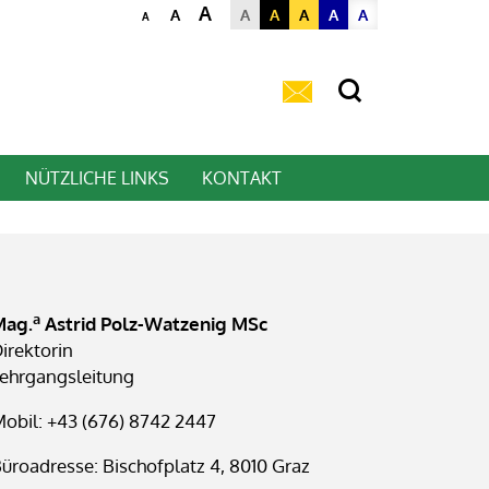
A
A
A
A
A
A
A
A
NÜTZLICHE LINKS
KONTAKT
a
Mag.
Astrid Polz-Watzenig MSc
irektorin
ehrgangsleitung
obil: +43 (676) 8742 2447
üroadresse: Bischofplatz 4, 8010 Graz