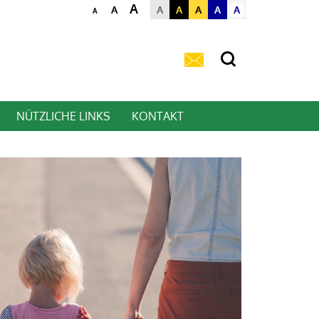
A
A
A
A
A
A
A
A
NÜTZLICHE LINKS
KONTAKT