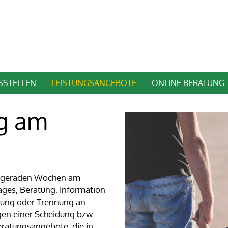
SSTELLEN
LEISTUNGSANGEBOTE
ONLINE BERATUNG
ng am
in geraden Wochen am
ages, Beratung, Information
ung oder Trennung an.
gen einer Scheidung bzw.
eratungsangebote, die in